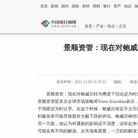
首页
|
新闻
|
国内
|
国际
|
财经
|
理财
|
银行
|
房产
|
知识
|
首页
>
产业
>
热点
> 正文
景顺资管：现在对鲍威
发布时间：2021-12-01 11:55:33
编辑:
来源
景顺资管：现在对鲍威尔转为鹰派下结论还为时
景顺资管驻东京全球市场策略师Tomo Kinoshit
于强硬还为时过早。在这个时候，鲍威尔肯定不太可
积极发表可能导致股价大幅下跌的评论。鲍威尔称经
另一方面，他认为对通胀的影响还不清楚，这听起来
可能会有不同的解读。从市场角度看，一刀切的解