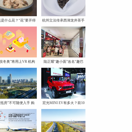
花是什么花？“花”要开得
杭州立法传承西湖龙井茶手
工
科技冬奥”将用上VR 机构
陆正耀“趣小面”改名“趣巴
工抵房”不可随便入手 购
宏光MINI EV有多火？前10
月