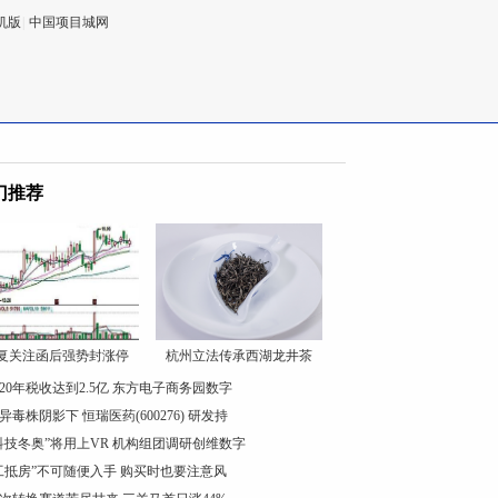
机版
|
中国项目城网
门推荐
复关注函后强势封涨停
杭州立法传承西湖龙井茶
020年税收达到2.5亿 东方电子商务园数字
异毒株阴影下 恒瑞医药(600276) 研发持
科技冬奥”将用上VR 机构组团调研创维数字
工抵房”不可随便入手 购买时也要注意风