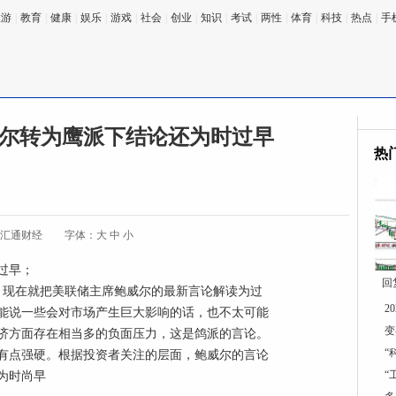
旅游
|
教育
|
健康
|
娱乐
|
游戏
|
社会
|
创业
|
知识
|
考试
|
两性
|
体育
|
科技
|
热点
|
手
尔转为鹰派下结论还为时过早
热
:汇通财经
字体：
大
中
小
过早；
回
a表示，现在就把美联储主席鲍威尔的最新言论解读为过
2
能说一些会对市场产生巨大影响的话，也不太可能
变
济方面存在相当多的负面压力，这是鸽派的言论。
“
有点强硬。根据投资者关注的层面，鲍威尔的言论
“
读为时尚早