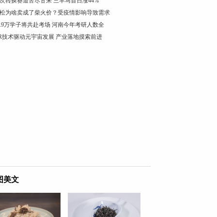
次转换赛道苦尽甘来 三羊马首日涨44%
松为啥卖成了柴火价？受疫情影响导致需求
7.9万学子将共赴考场 河南今年考研人数全
R技术驱动元宇宙发展 产业落地摸索前进
图美文