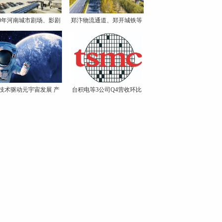
20年河南城市剧场、影剧
郑汴物流通道、郑开城铁等
院
R技术驱动元宇宙发展 产
台积电等3公司Q4营收环比
业
增