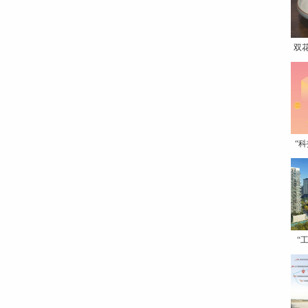
双
“
“