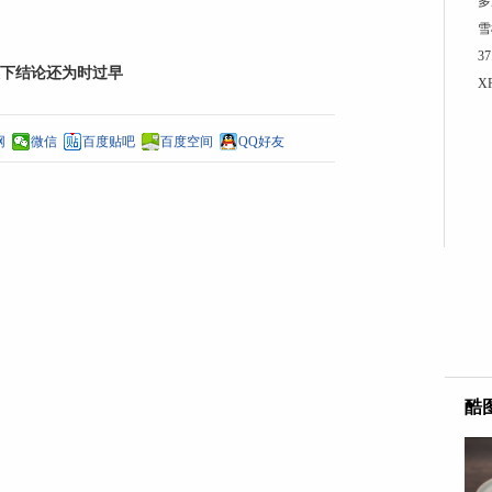
多
雪
3
下结论还为时过早
X
网
微信
百度贴吧
百度空间
QQ好友
酷