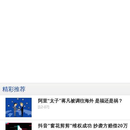
精彩推荐
阿里“太子”蒋凡被调往海外 是福还是祸？
[12-07]
抖音"窗花剪剪"维权成功 抄袭方赔偿20万