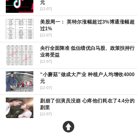
元
[12-07]
美股周一： 英特尔涨幅超过3%博通涨幅超
过1%
[12-07]
央行全面降准 低估绩优白马股、政策扶持行
业将受益
[12-07]
“小蘑菇”做成大产业 种植户人均增收4000
元
[12-07]
剧崩了但演员没崩 心疼他们耗在了4.4分的
剧里
[12-07]