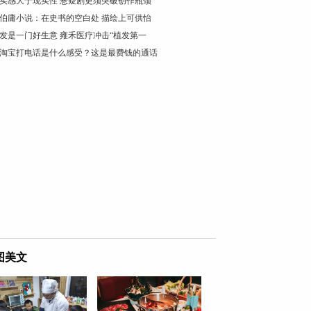
实感大于现实性 悬疑剧更须突破创作瓶颈
伯庸小说：在史书的空白处 描绘上可供怡
发是一门好生意 雍禾医疗冲击“植发第一
淘宝打电话是什么感受？这是最费钱的通话
图美文