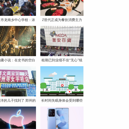
泉市龙南乡中心学校：浓
Z世代正成为餐饮消费主力
情
军
伯庸小说：在史书的空白
租期已到业绩不佳“无心”续
处
洋的儿子找到了 郑州的
长时间失眠身体会受到哪些
影