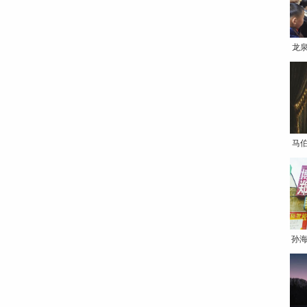
龙
马
孙海