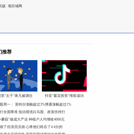
机版
|
项目城网
门推荐
阿里“太子”蒋凡被调往
抖音"窗花剪剪"维权成功
股周一： 英特尔涨幅超过3%博通涨幅超过1%
行全面降准 低估绩优白马股、政策扶持行
小蘑菇”做成大产业 种植户人均增收4000元
崩了但演员没崩 心疼他们耗在了4.4分的