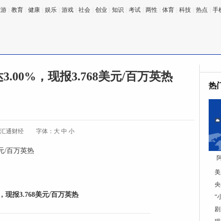
旅游
|
教育
|
健康
|
娱乐
|
游戏
|
社会
|
创业
|
知识
|
考试
|
两性
|
体育
|
科技
|
热点
|
手
00%，现报3.768美元/百万英热
热
:汇通财经
字体：
大
中
小
美元/百万英热
美
央
现报3.768美元/百万英热
“
剧