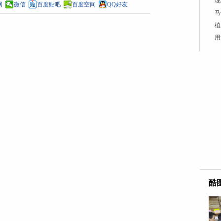
现
网
微信
百度贴吧
百度空间
QQ好友
马
植
用
酷