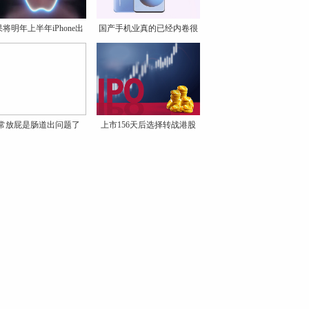
将明年上半年iPhone出
国产手机业真的已经内卷很
货
久
常放屁是肠道出问题了
上市156天后选择转战港股
吗？