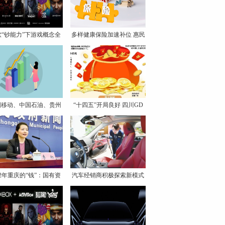
软“钞能力”下游戏概念全
多样健康保险加速补位 惠民
国移动、中国石油、贵州
“十四五”开局良好 四川GD
茅
22年重庆的“钱”：国有资
汽车经销商积极探索新模式