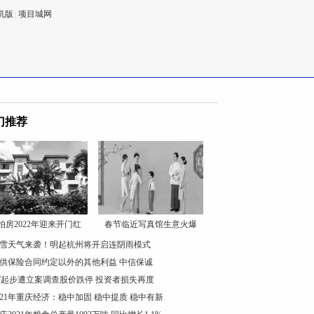
机版
|
项目城网
门推荐
拍房2022年迎来开门红
春节临近写真馆生意火爆
雪天气来袭！明起杭州将开启连阴雨模式
供保险合同约定以外的其他利益 中信保诚
T起步遭立案调查股价跌停 投资者损失再度
021年重庆经济：稳中加固 稳中提质 稳中有新