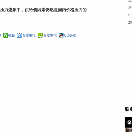
重
河
压力迹象中，供给侧因素仍然是国内价格压力的
中
2
网
微信
百度贴吧
百度空间
QQ好友
酷