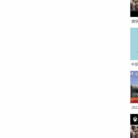
微
中
20