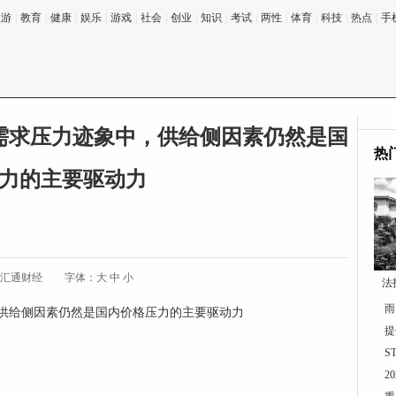
旅游
|
教育
|
健康
|
娱乐
|
游戏
|
社会
|
创业
|
知识
|
考试
|
两性
|
体育
|
科技
|
热点
|
手
需求压力迹象中，供给侧因素仍然是国
热
力的主要驱动力
:汇通财经
字体：
大
中
小
法
雨
供给侧因素仍然是国内价格压力的主要驱动力
提
S
2