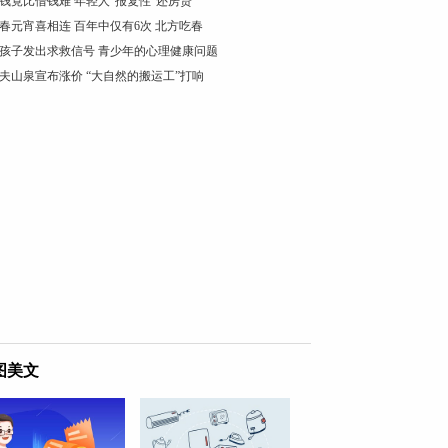
钱竟比借钱难 年轻人“报复性”还房贷
春元宵喜相连 百年中仅有6次 北方吃春
孩子发出求救信号 青少年的心理健康问题
夫山泉宣布涨价 “大自然的搬运工”打响
图美文