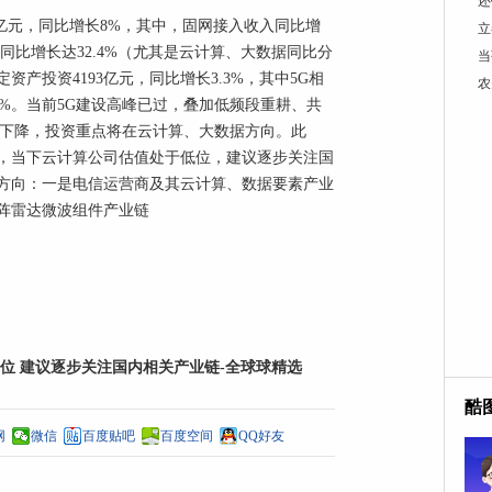
还
8万亿元，同比增长8%，其中，固网接入收入同比增
立
务同比增长达32.4%（尤其是云计算、大数据同比分
当
固定资产投资4193亿元，同比增长3.3%，其中5G相
农
43%。当前5G建设高峰已过，叠加低频段重耕、共
持续下降，投资重点将在云计算、大数据方向。此
，当下云计算公司估值处于低位，建议逐步关注国
方向：一是电信运营商及其云计算、数据要素产业
阵雷达微波组件产业链
位 建议逐步关注国内相关产业链-全球球精选
酷
网
微信
百度贴吧
百度空间
QQ好友