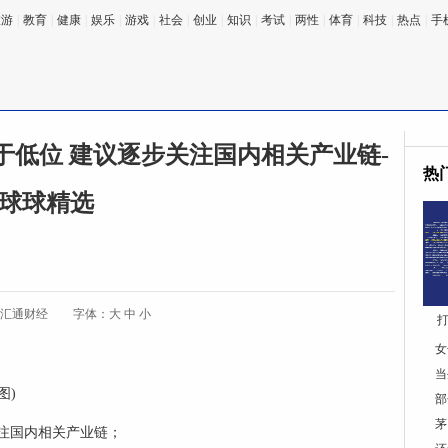
旅游
|
教育
|
健康
|
娱乐
|
游戏
|
社会
|
创业
|
知识
|
考试
|
两性
|
体育
|
科技
|
热点
|
手
低位 建议逐步关注国内相关产业链-
热
球球精选
:汇通财经
字体：
大
中
小
打
女
当
图)
部
茅
注国内相关产业链；