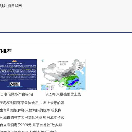
机版
|
项目城网
门推荐
击电信网络诈骗等 湖
2023年来最强雨雪上线
子称买到蓝环章鱼险食用 世界上最毒的蓝
生育和婚姻解绑:未婚妈妈的抗争 听从内
分城市调整首套房贷款利率 购房成本持续
台立春酒定价2899元 系茅台首款“数实融