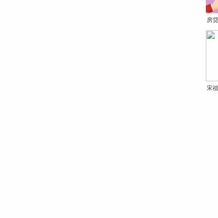
房贷
宋祖