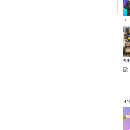
80
去旅
年