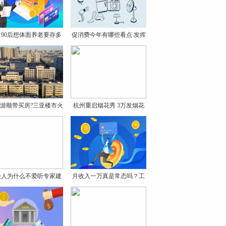
、90后想体面养老要存多
促消费今年有哪些看点 发挥
少
游顺带买房?三亚楼市火
杭州重启烟花秀 3万发烟花
轻人为什么不爱听专家建
月收入一万真是常态吗？工
议
资