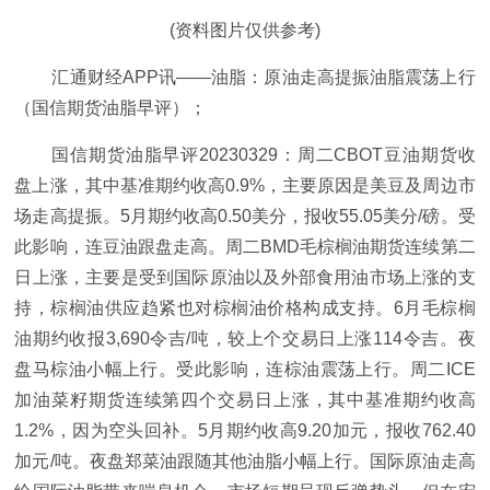
(资料图片仅供参考)
汇通财经APP讯——油脂：原油走高提振油脂震荡上行
（国信期货油脂早评）；
国信期货油脂早评20230329：周二CBOT豆油期货收
盘上涨，其中基准期约收高0.9%，主要原因是美豆及周边市
场走高提振。5月期约收高0.50美分，报收55.05美分/磅。受
此影响，连豆油跟盘走高。周二BMD毛棕榈油期货连续第二
日上涨，主要是受到国际原油以及外部食用油市场上涨的支
持，棕榈油供应趋紧也对棕榈油价格构成支持。6月毛棕榈
油期约收报3,690令吉/吨，较上个交易日上涨114令吉。夜
盘马棕油小幅上行。受此影响，连棕油震荡上行。周二ICE
加油菜籽期货连续第四个交易日上涨，其中基准期约收高
1.2%，因为空头回补。5月期约收高9.20加元，报收762.40
加元/吨。夜盘郑菜油跟随其他油脂小幅上行。国际原油走高