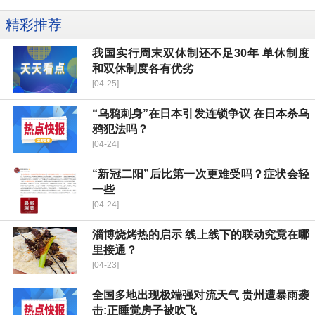
精彩推荐
我国实行周末双休制还不足30年 单休制度
和双休制度各有优劣
[04-25]
“乌鸦刺身”在日本引发连锁争议 在日本杀乌
鸦犯法吗？
[04-24]
“新冠二阳”后比第一次更难受吗？症状会轻
一些
[04-24]
淄博烧烤热的启示 线上线下的联动究竟在哪
里接通？
[04-23]
全国多地出现极端强对流天气 贵州遭暴雨袭
击:正睡觉房子被吹飞