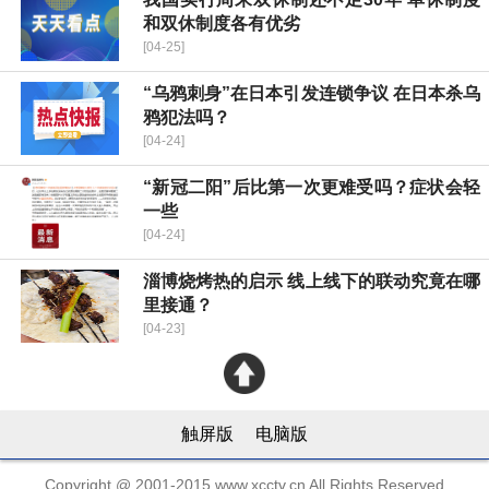
和双休制度各有优劣
[04-25]
“乌鸦刺身”在日本引发连锁争议 在日本杀乌
鸦犯法吗？
[04-24]
“新冠二阳”后比第一次更难受吗？症状会轻
一些
[04-24]
淄博烧烤热的启示 线上线下的联动究竟在哪
里接通？
[04-23]
触屏版
电脑版
Copyright @ 2001-2015 www.xcctv.cn All Rights Reserved