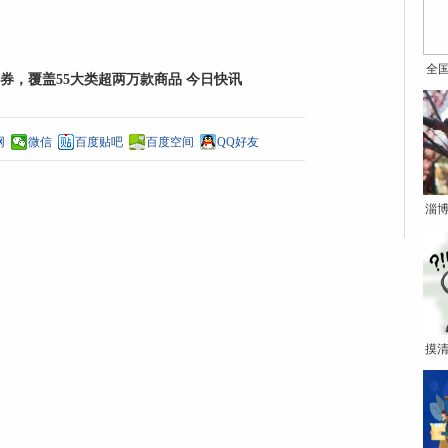
全
券，覆盖55大类超两万款商品 今日快讯
网
微信
百度贴吧
百度空间
QQ好友
淄博
摸清