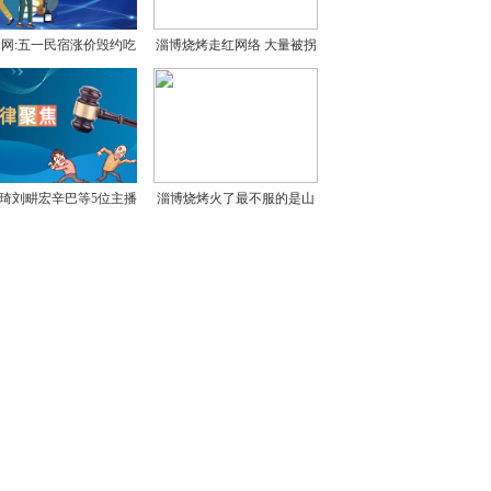
网:五一民宿涨价毁约吃
淄博烧烤走红网络 大量被拐
琦刘畊宏辛巴等5位主播
淄博烧烤火了最不服的是山
东