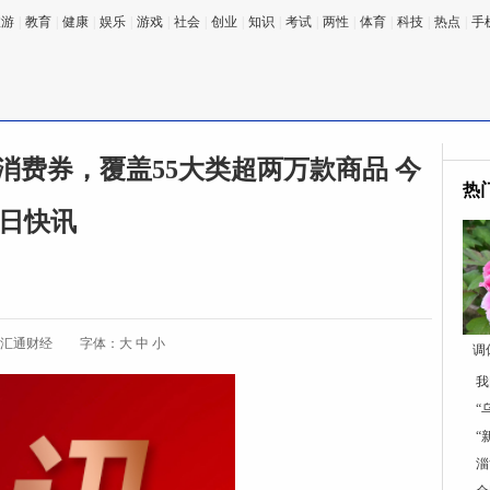
旅游
|
教育
|
健康
|
娱乐
|
游戏
|
社会
|
创业
|
知识
|
考试
|
两性
|
体育
|
科技
|
热点
|
手
消费券，覆盖55大类超两万款商品 今
热
日快讯
:汇通财经
字体：
大
中
小
调
我
“
“
淄