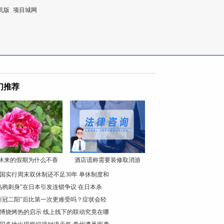
机版
|
项目城网
门推荐
休来的假期为什么不香
酒店谎称需要装修取消游
国实行周末双休制还不足30年 单休制度和
乌鸦刺身”在日本引发连锁争议 在日本杀
新冠二阳”后比第一次更难受吗？症状会轻
博烧烤热的启示 线上线下的联动究竟在哪