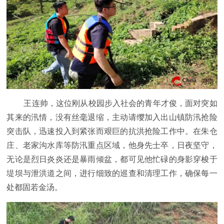
王连帅，这位刚从校园步入社会的青年才俊，面对突如
其来的汛情，没有丝毫退缩，主动请缨加入出山镇防汛抢险
突击队，迅速投入到紧张而艰巨的抗洪抢险工作中。在朱仓
庄、老家沟水库等防汛重点区域，他身先士卒，日夜坚守，
无论是烈日炎炎还是暴雨倾盆，都可见他忙碌的身影穿梭于
堤坝与泄洪道之间，进行细致的巡查和清理工作，确保每一
处都固若金汤。