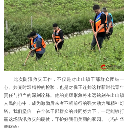
此次防汛救灾工作，不仅是对出山镇干部群众团结一
心、共克时艰
精神
的检验，也是对像王连帅这样
新时代
青年
责任与担当的深刻诠释。他的光辉形象将永远铭刻在出山镇
人民的心中，成为激励后来者不断前行的强大动力和
精神
灯
塔。我们坚信，在全体干部群众的共同努力下，一定能够打
赢这场防汛救灾的硬仗，守护好我们美丽的家园。（冯占华
黄晓静）