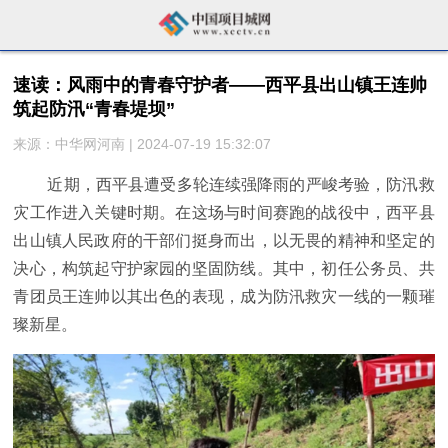
速读：​风雨中的青春守护者——西平县出山镇王连帅
筑起防汛“青春堤坝”
来源：中华网河南 | 2024-07-19 15:32:07
近期，西平县遭受多轮连续强降雨的严峻考验，防汛救
灾工作进入关键时期。在这场与时间赛跑的战役中，西平县
出山镇人民政府的干部们挺身而出，以无畏的
精神
和坚定的
决心，构筑起守护家园的坚固防线。其中，初任公务员、共
青团员王连帅以其出色的表现，成为防汛救灾一线的一颗璀
璨新星。